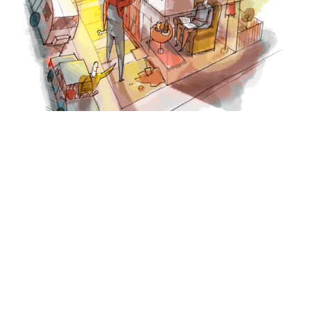
20 april 2026
Linders & Linders: woningbouw
versnellen kan wél – nu lef tonen