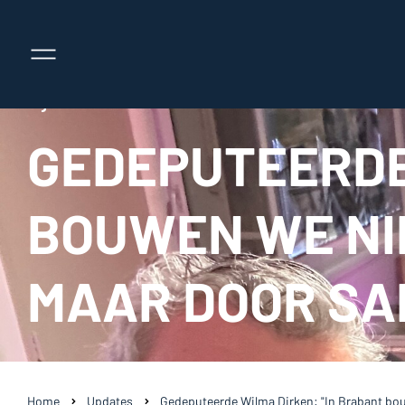
7 juli 2026
GEDEPUTEERDE
BOUWEN WE NI
MAAR DOOR S
Home
Updates
Gedeputeerde Wilma Dirken: "In Brabant bou