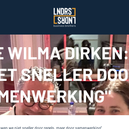
 WILMA DIRKEN:
ET SNELLER DOO
AMENWERKING"
wen we niet sneller door regels, maar door samenwerking"