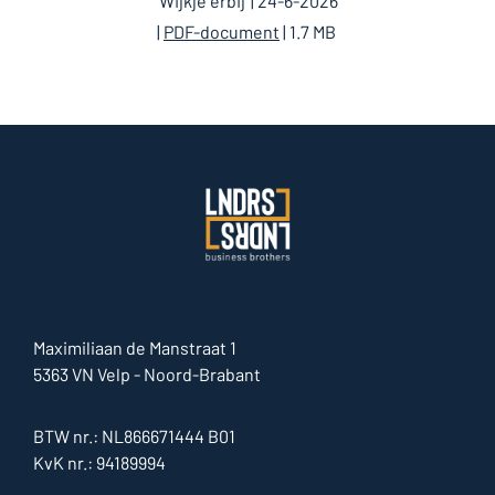
'Wijkje erbij' | 24-6-2026
|
PDF-document
| 1.7 MB
Maximiliaan de Manstraat 1
5363 VN Velp - Noord-Brabant
BTW nr.: NL866671444 B01
KvK nr.: 94189994